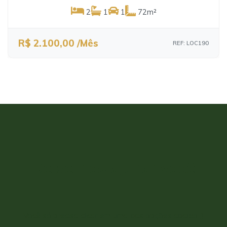
2
1
1
72m²
R$ 2.100,00 /Mês
REF: LOC190
Deixe-nos ajudar você
Você só precisa clicar em uma das opções abaixo ;)