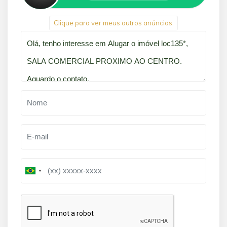
Clique para ver meus outros anúncios.
Qual o melhor dia e horário pra você?
B
B
r
r
a
a
z
z
i
i
l
l
+
+