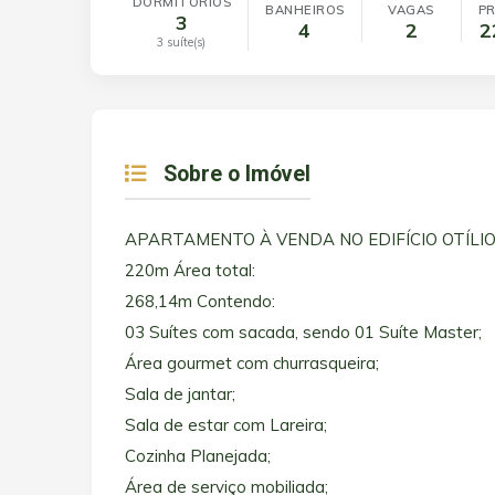
DORMITÓRIOS
BANHEIROS
VAGAS
PR
3
4
2
2
3 suíte(s)
Sobre o Imóvel
APARTAMENTO À VENDA NO EDIFÍCIO OTÍLIO A
220m Área total:
268,14m Contendo:
03 Suítes com sacada, sendo 01 Suíte Master;
Área gourmet com churrasqueira;
Sala de jantar;
Sala de estar com Lareira;
Cozinha Planejada;
Área de serviço mobiliada;