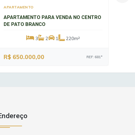
APARTAMENTO
APA
APARTAMENTO PARA VENDA NO CENTRO
APA
DE PATO BRANCO
DE 
3
2
1
220m²
R$ 650.000,00
R$ 
REF: 681*
Endereço