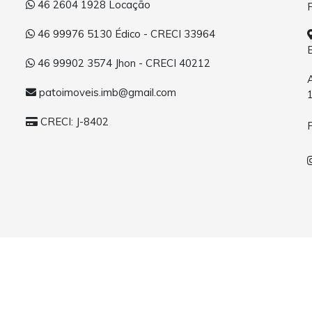
46 2604 1928 Locação
46 99976 5130 Édico - CRECI 33964
46 99902 3574 Jhon - CRECI 40212
patoimoveis.imb@gmail.com
CRECI: J-8402
o - Casas, Apartamentos e Terrenos. Todos os direitos reservados.