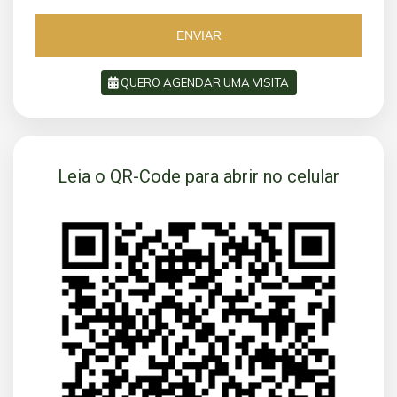
5
5
5
ENVIAR
QUERO AGENDAR UMA VISITA
SOLICITAR AGENDAMENTO
Leia o QR-Code para abrir no celular
VOLTAR