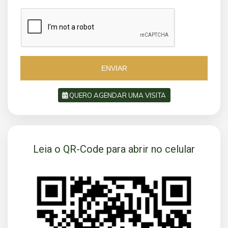
a
z
z
i
i
l
l
+
+
5
5
5
5
ENVIAR
QUERO AGENDAR UMA VISITA
SOLICITAR AGENDAMENTO
Leia o QR-Code para abrir no celular
VOLTAR