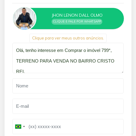
JHON LENON DALL OLMO
CLIQUE E FALE POR WHATSAPP
Clique para ver meus outros anúncios.
Qual o melhor dia e horário pra você?
B
B
r
r
a