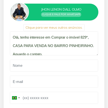
JHON LENON DALL OLMO
CLIQUE E FALE POR WHATSAPP
Clique para ver meus outros anúncios.
Qual o melhor dia e horário pra você?
B
B
r
r
a
a