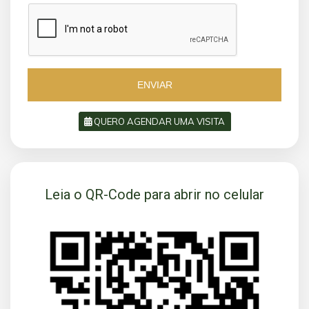
z
z
i
i
l
l
+
+
5
5
5
5
ENVIAR
QUERO AGENDAR UMA VISITA
SOLICITAR AGENDAMENTO
Leia o QR-Code para abrir no celular
VOLTAR