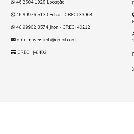
46 2604 1928 Locação
46 99976 5130 Édico - CRECI 33964
46 99902 3574 Jhon - CRECI 40212
patoimoveis.imb@gmail.com
CRECI: J-8402
o - Casas, Apartamentos e Terrenos. Todos os direitos reservados.